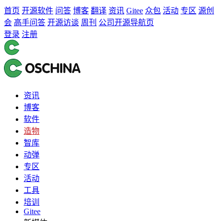
首页
开源软件
问答
博客
翻译
资讯
Gitee
众包
活动
专区
源创
会
高手问答
开源访谈
周刊
公司开源导航页
登录
注册
资讯
博客
软件
造物
智库
动弹
专区
活动
工具
培训
Gitee