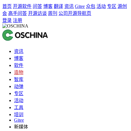
首页
开源软件
问答
博客
翻译
资讯
Gitee
众包
活动
专区
源创
会
高手问答
开源访谈
周刊
公司开源导航页
登录
注册
资讯
博客
软件
造物
智库
动弹
专区
活动
工具
培训
Gitee
新媒体