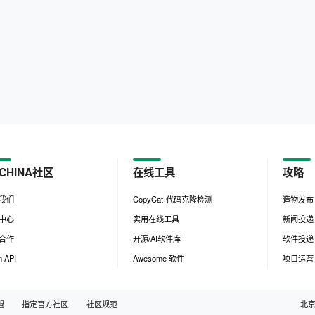
CHINA社区
在线工具
攻略
我们
CopyCat-代码克隆检测
造物发布
中心
实用在线工具
新闻投递
合作
开源/AI软件库
软件投递
 API
Awesome 软件
项目运营
盟
指定官方社区
社区规范
北