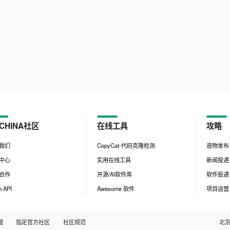
CHINA社区
在线工具
攻略
我们
CopyCat-代码克隆检测
造物发布
中心
实用在线工具
新闻投递
合作
开源/AI软件库
软件投递
 API
Awesome 软件
项目运营
盟
指定官方社区
社区规范
北