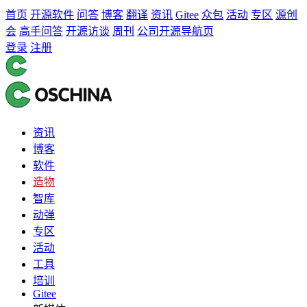
首页
开源软件
问答
博客
翻译
资讯
Gitee
众包
活动
专区
源创
会
高手问答
开源访谈
周刊
公司开源导航页
登录
注册
资讯
博客
软件
造物
智库
动弹
专区
活动
工具
培训
Gitee