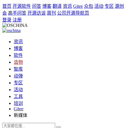
首页
开源软件
问答
博客
翻译
资讯
Gitee
众包
活动
专区
源创
会
高手问答
开源访谈
周刊
公司开源导航页
登录
注册
资讯
博客
软件
造物
智库
动弹
专区
活动
工具
培训
Gitee
新媒体