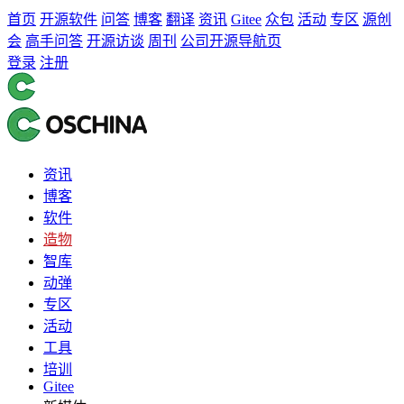
首页
开源软件
问答
博客
翻译
资讯
Gitee
众包
活动
专区
源创
会
高手问答
开源访谈
周刊
公司开源导航页
登录
注册
资讯
博客
软件
造物
智库
动弹
专区
活动
工具
培训
Gitee