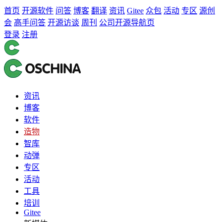
首页
开源软件
问答
博客
翻译
资讯
Gitee
众包
活动
专区
源创
会
高手问答
开源访谈
周刊
公司开源导航页
登录
注册
资讯
博客
软件
造物
智库
动弹
专区
活动
工具
培训
Gitee