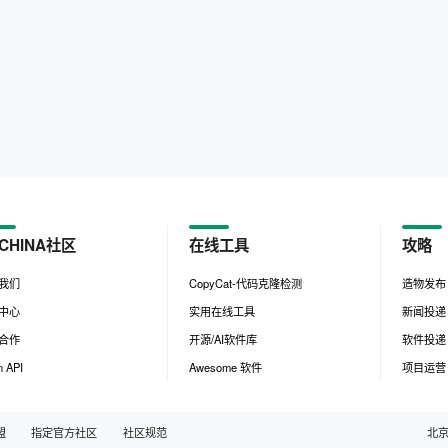
CHINA社区
在线工具
攻略
我们
CopyCat-代码克隆检测
造物发布
中心
实用在线工具
新闻投递
合作
开源/AI软件库
软件投递
 API
Awesome 软件
项目运营
盟
指定官方社区
社区规范
北