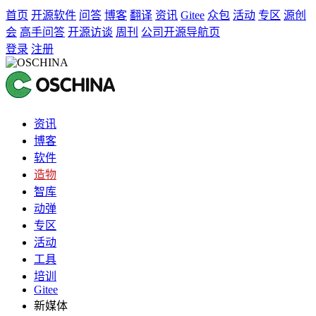
首页
开源软件
问答
博客
翻译
资讯
Gitee
众包
活动
专区
源创
会
高手问答
开源访谈
周刊
公司开源导航页
登录
注册
资讯
博客
软件
造物
智库
动弹
专区
活动
工具
培训
Gitee
新媒体