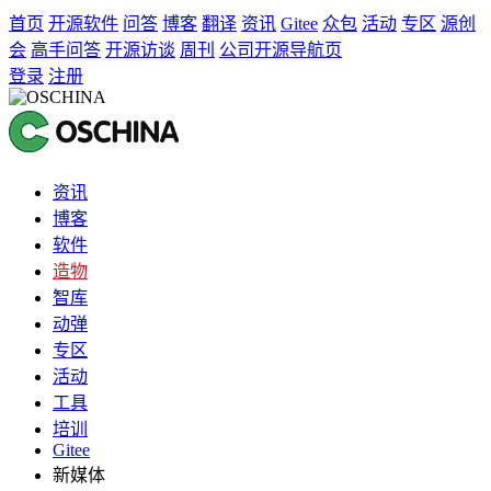
首页
开源软件
问答
博客
翻译
资讯
Gitee
众包
活动
专区
源创
会
高手问答
开源访谈
周刊
公司开源导航页
登录
注册
资讯
博客
软件
造物
智库
动弹
专区
活动
工具
培训
Gitee
新媒体