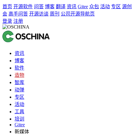
首页
开源软件
问答
博客
翻译
资讯
Gitee
众包
活动
专区
源创
会
高手问答
开源访谈
周刊
公司开源导航页
登录
注册
资讯
博客
软件
造物
智库
动弹
专区
活动
工具
培训
Gitee
新媒体