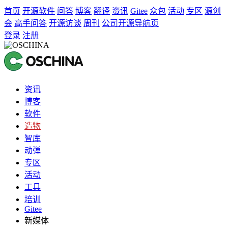
首页
开源软件
问答
博客
翻译
资讯
Gitee
众包
活动
专区
源创
会
高手问答
开源访谈
周刊
公司开源导航页
登录
注册
资讯
博客
软件
造物
智库
动弹
专区
活动
工具
培训
Gitee
新媒体