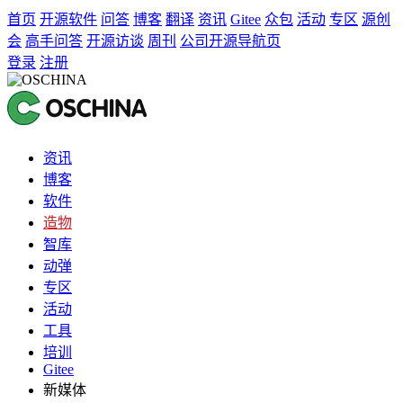
首页
开源软件
问答
博客
翻译
资讯
Gitee
众包
活动
专区
源创
会
高手问答
开源访谈
周刊
公司开源导航页
登录
注册
资讯
博客
软件
造物
智库
动弹
专区
活动
工具
培训
Gitee
新媒体