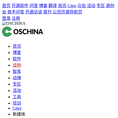
首页
开源软件
问答
博客
翻译
资讯
Gitee
众包
活动
专区
源创
会
高手问答
开源访谈
周刊
公司开源导航页
登录
注册
资讯
博客
软件
造物
智库
动弹
专区
活动
工具
培训
Gitee
新媒体