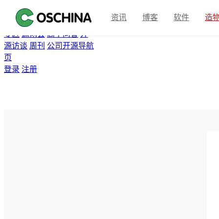
首页
开源软件
问答
博客
资讯
博客
软件
造
翻译
资讯
Gitee
众包
活动
专区
源创会
高手问答
开
源访谈
周刊
公司开源导航
页
登录
注册