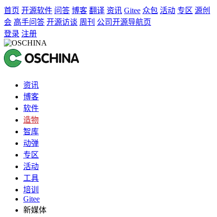
首页
开源软件
问答
博客
翻译
资讯
Gitee
众包
活动
专区
源创
会
高手问答
开源访谈
周刊
公司开源导航页
登录
注册
资讯
博客
软件
造物
智库
动弹
专区
活动
工具
培训
Gitee
新媒体