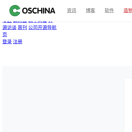
首页
开源软件
问答
博客
资讯
博客
软件
造
翻译
资讯
Gitee
众包
活动
专区
源创会
高手问答
开
源访谈
周刊
公司开源导航
页
登录
注册