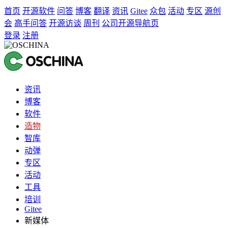
首页
开源软件
问答
博客
翻译
资讯
Gitee
众包
活动
专区
源创
会
高手问答
开源访谈
周刊
公司开源导航页
登录
注册
资讯
博客
软件
造物
智库
动弹
专区
活动
工具
培训
Gitee
新媒体