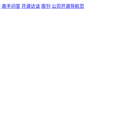
会
高手问答
开源访谈
周刊
公司开源导航页