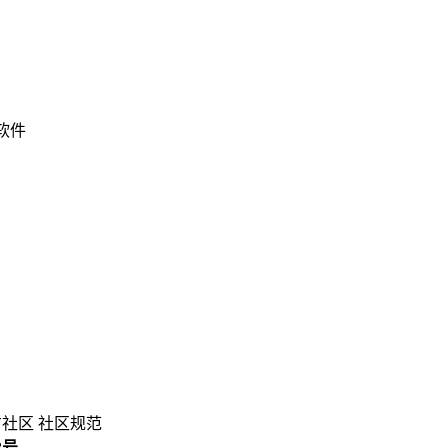
 软件
方社区
社区规范
3号