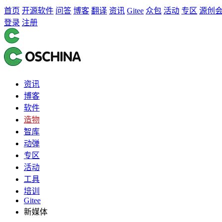
首页
开源软件
问答
博客
翻译
资讯
Gitee
众包
活动
专区
源创
登录
注册
资讯
博客
软件
造物
智库
动弹
专区
活动
工具
培训
Gitee
新媒体