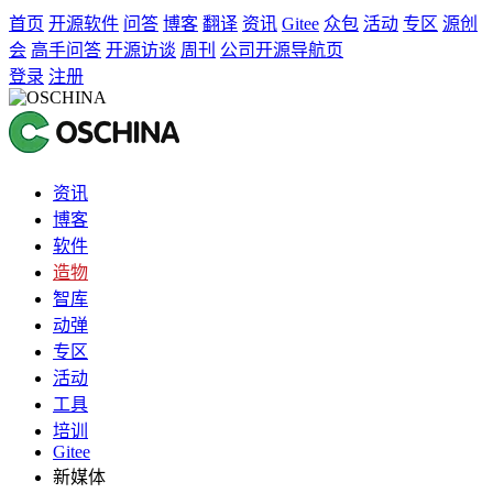
首页
开源软件
问答
博客
翻译
资讯
Gitee
众包
活动
专区
源创
会
高手问答
开源访谈
周刊
公司开源导航页
登录
注册
资讯
博客
软件
造物
智库
动弹
专区
活动
工具
培训
Gitee
新媒体