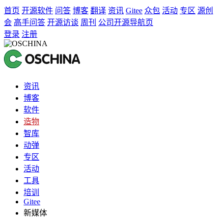
首页
开源软件
问答
博客
翻译
资讯
Gitee
众包
活动
专区
源创
会
高手问答
开源访谈
周刊
公司开源导航页
登录
注册
资讯
博客
软件
造物
智库
动弹
专区
活动
工具
培训
Gitee
新媒体