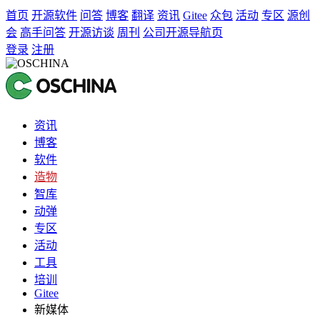
首页
开源软件
问答
博客
翻译
资讯
Gitee
众包
活动
专区
源创
会
高手问答
开源访谈
周刊
公司开源导航页
登录
注册
资讯
博客
软件
造物
智库
动弹
专区
活动
工具
培训
Gitee
新媒体