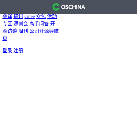
首页
开源软件
问答
博客
翻译
资讯
Gitee
众包
活动
专区
源创会
高手问答
开
源访谈
周刊
公司开源导航
页
登录
注册