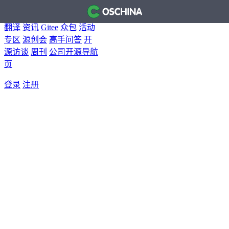
首页
开源软件
问答
博客
翻译
资讯
Gitee
众包
活动
专区
源创会
高手问答
开
源访谈
周刊
公司开源导航
页
登录
注册