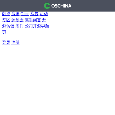
首页
开源软件
问答
博客
翻译
资讯
Gitee
众包
活动
专区
源创会
高手问答
开
源访谈
周刊
公司开源导航
页
登录
注册