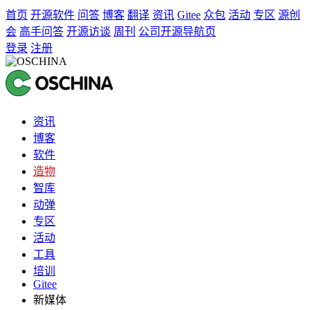
首页
开源软件
问答
博客
翻译
资讯
Gitee
众包
活动
专区
源创
会
高手问答
开源访谈
周刊
公司开源导航页
登录
注册
资讯
博客
软件
造物
智库
动弹
专区
活动
工具
培训
Gitee
新媒体