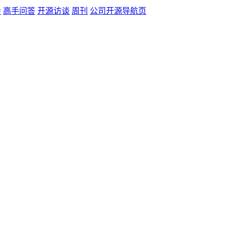
会
高手问答
开源访谈
周刊
公司开源导航页