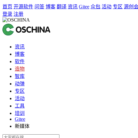
首页
开源软件
问答
博客
翻译
资讯
Gitee
众包
活动
专区
源创
登录
注册
资讯
博客
软件
造物
智库
动弹
专区
活动
工具
培训
Gitee
新媒体