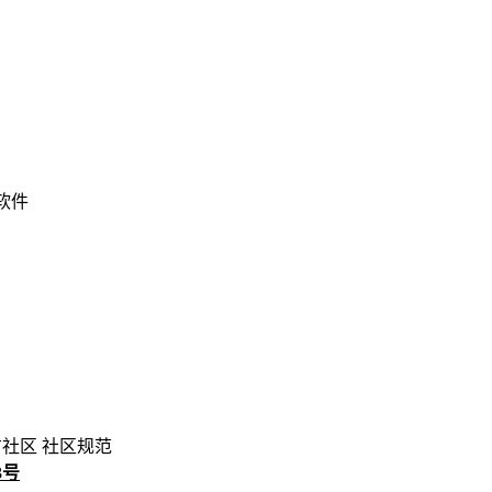
 软件
方社区
社区规范
3号