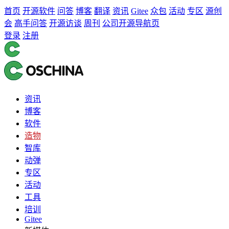
首页
开源软件
问答
博客
翻译
资讯
Gitee
众包
活动
专区
源创
会
高手问答
开源访谈
周刊
公司开源导航页
登录
注册
资讯
博客
软件
造物
智库
动弹
专区
活动
工具
培训
Gitee