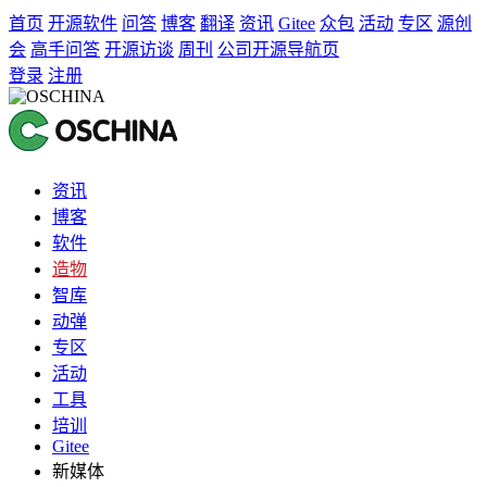
首页
开源软件
问答
博客
翻译
资讯
Gitee
众包
活动
专区
源创
会
高手问答
开源访谈
周刊
公司开源导航页
登录
注册
资讯
博客
软件
造物
智库
动弹
专区
活动
工具
培训
Gitee
新媒体