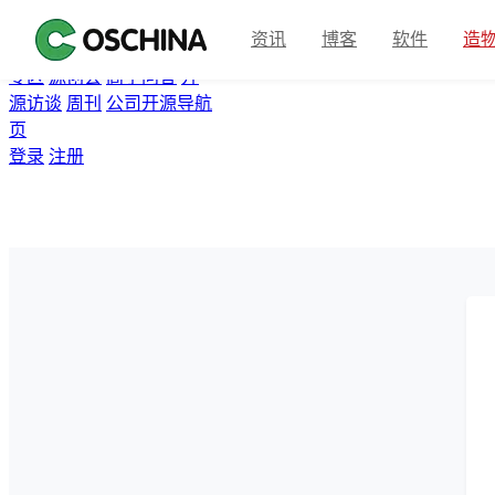
首页
开源软件
问答
博客
资讯
博客
软件
造
翻译
资讯
Gitee
众包
活动
专区
源创会
高手问答
开
源访谈
周刊
公司开源导航
页
登录
注册