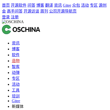
首页
开源软件
问答
博客
翻译
资讯
Gitee
众包
活动
专区
源创
会
高手问答
开源访谈
周刊
公司开源导航页
登录
注册
资讯
博客
软件
造物
智库
动弹
专区
活动
工具
培训
Gitee
新媒体