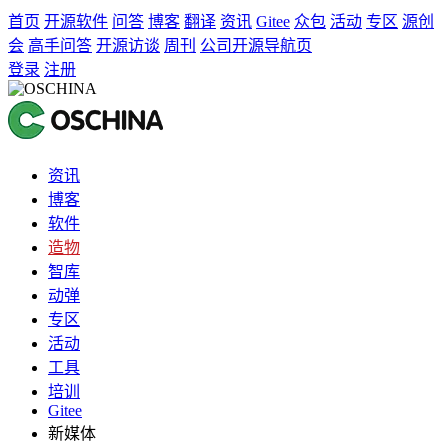
首页
开源软件
问答
博客
翻译
资讯
Gitee
众包
活动
专区
源创
会
高手问答
开源访谈
周刊
公司开源导航页
登录
注册
资讯
博客
软件
造物
智库
动弹
专区
活动
工具
培训
Gitee
新媒体