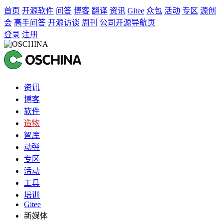
首页
开源软件
问答
博客
翻译
资讯
Gitee
众包
活动
专区
源创
会
高手问答
开源访谈
周刊
公司开源导航页
登录
注册
资讯
博客
软件
造物
智库
动弹
专区
活动
工具
培训
Gitee
新媒体