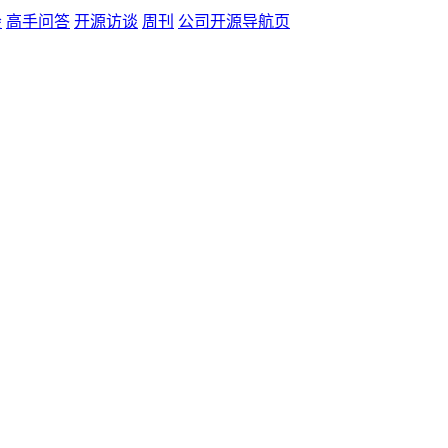
会
高手问答
开源访谈
周刊
公司开源导航页