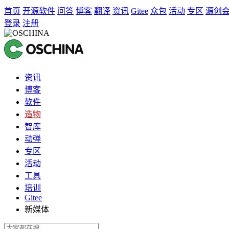
首页
开源软件
问答
博客
翻译
资讯
Gitee
众包
活动
专区
源创
登录
注册
资讯
博客
软件
造物
智库
动弹
专区
活动
工具
培训
Gitee
新媒体