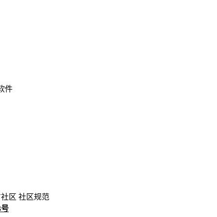
 软件
方社区
社区规范
3号