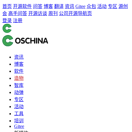
首页
开源软件
问答
博客
翻译
资讯
Gitee
众包
活动
专区
源创
会
高手问答
开源访谈
周刊
公司开源导航页
登录
注册
资讯
博客
软件
造物
智库
动弹
专区
活动
工具
培训
Gitee