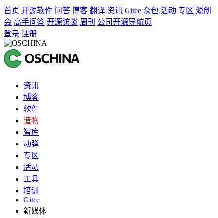
首页
开源软件
问答
博客
翻译
资讯
Gitee
众包
活动
专区
源创
会
高手问答
开源访谈
周刊
公司开源导航页
登录
注册
资讯
博客
软件
造物
智库
动弹
专区
活动
工具
培训
Gitee
新媒体