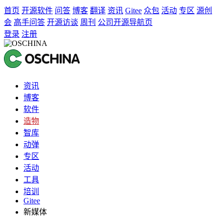
首页
开源软件
问答
博客
翻译
资讯
Gitee
众包
活动
专区
源创
会
高手问答
开源访谈
周刊
公司开源导航页
登录
注册
资讯
博客
软件
造物
智库
动弹
专区
活动
工具
培训
Gitee
新媒体