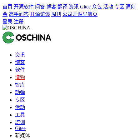
首页
开源软件
问答
博客
翻译
资讯
Gitee
众包
活动
专区
源创
会
高手问答
开源访谈
周刊
公司开源导航页
登录
注册
资讯
博客
软件
造物
智库
动弹
专区
活动
工具
培训
Gitee
新媒体