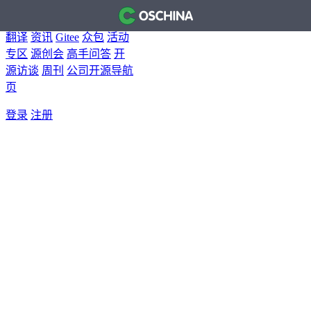
首页
开源软件
问答
博客
翻译
资讯
Gitee
众包
活动
专区
源创会
高手问答
开
源访谈
周刊
公司开源导航
页
登录
注册