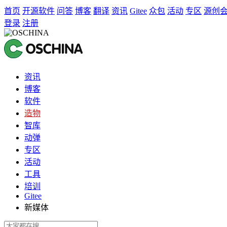
首页
开源软件
问答
博客
翻译
资讯
Gitee
众包
活动
专区
源创
登录
注册
资讯
博客
软件
造物
智库
动弹
专区
活动
工具
培训
Gitee
新媒体