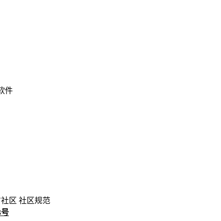
 软件
方社区
社区规范
3号