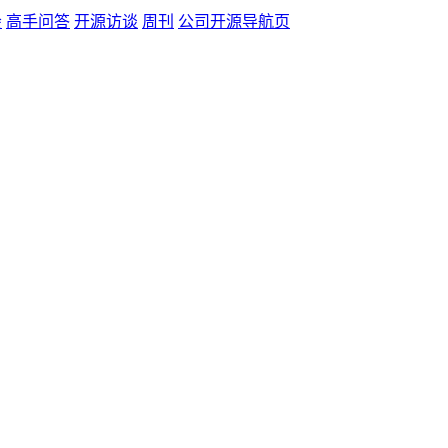
会
高手问答
开源访谈
周刊
公司开源导航页