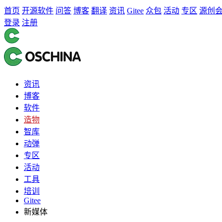
首页
开源软件
问答
博客
翻译
资讯
Gitee
众包
活动
专区
源创
登录
注册
资讯
博客
软件
造物
智库
动弹
专区
活动
工具
培训
Gitee
新媒体