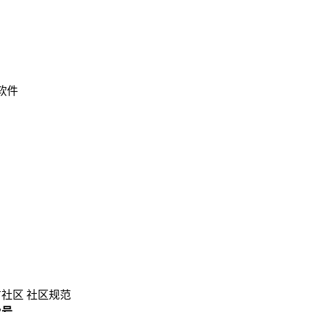
 软件
方社区
社区规范
3号