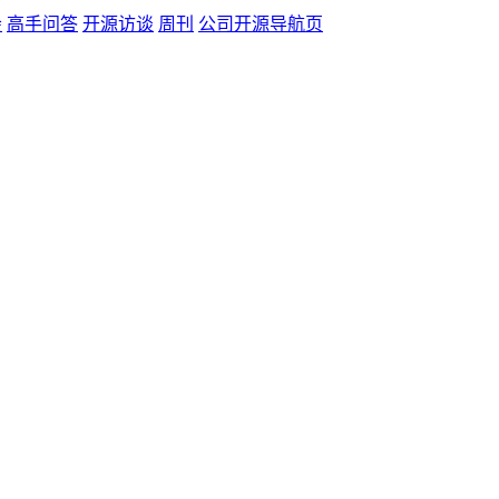
会
高手问答
开源访谈
周刊
公司开源导航页