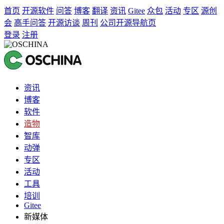
首页
开源软件
问答
博客
翻译
资讯
Gitee
众包
活动
专区
源创
会
高手问答
开源访谈
周刊
公司开源导航页
登录
注册
资讯
博客
软件
造物
智库
动弹
专区
活动
工具
培训
Gitee
新媒体