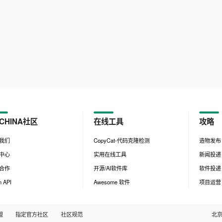
CHINA社区
在线工具
攻略
我们
CopyCat-代码克隆检测
造物发布
中心
实用在线工具
新闻投递
合作
开源/AI软件库
软件投递
 API
Awesome 软件
项目运营
盟
指定官方社区
社区规范
北