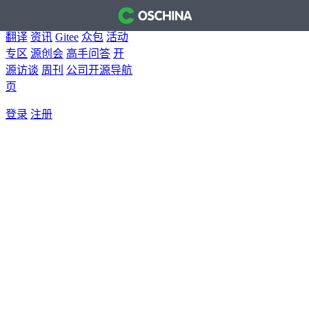
首页
开源软件
问答
博客
翻译
资讯
Gitee
众包
活动
专区
源创会
高手问答
开
源访谈
周刊
公司开源导航
页
登录
注册