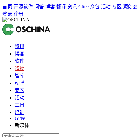
首页
开源软件
问答
博客
翻译
资讯
Gitee
众包
活动
专区
源创
登录
注册
资讯
博客
软件
造物
智库
动弹
专区
活动
工具
培训
Gitee
新媒体