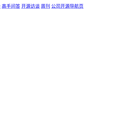
会
高手问答
开源访谈
周刊
公司开源导航页