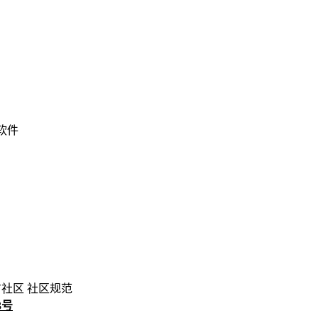
 软件
方社区
社区规范
3号