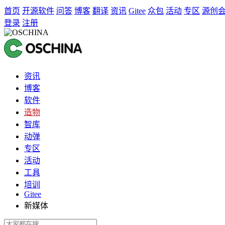
首页
开源软件
问答
博客
翻译
资讯
Gitee
众包
活动
专区
源创
登录
注册
资讯
博客
软件
造物
智库
动弹
专区
活动
工具
培训
Gitee
新媒体