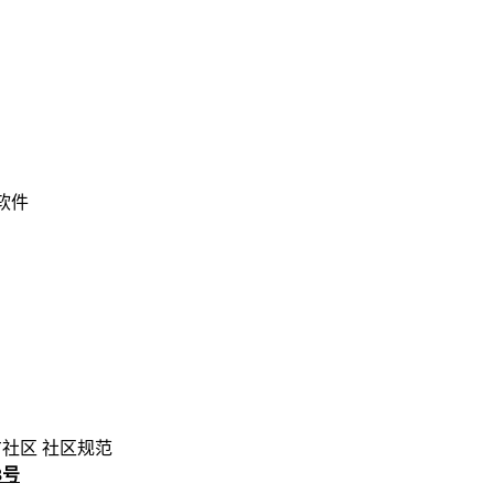
 软件
方社区
社区规范
3号