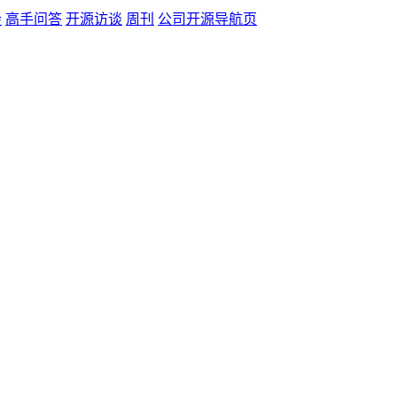
会
高手问答
开源访谈
周刊
公司开源导航页