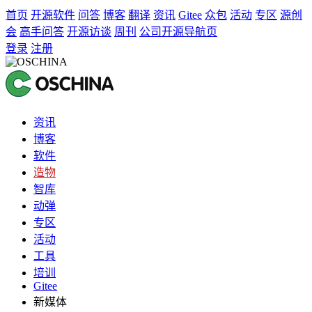
首页
开源软件
问答
博客
翻译
资讯
Gitee
众包
活动
专区
源创
会
高手问答
开源访谈
周刊
公司开源导航页
登录
注册
资讯
博客
软件
造物
智库
动弹
专区
活动
工具
培训
Gitee
新媒体