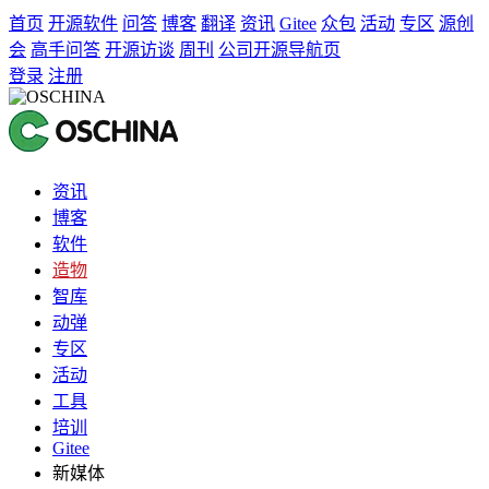
首页
开源软件
问答
博客
翻译
资讯
Gitee
众包
活动
专区
源创
会
高手问答
开源访谈
周刊
公司开源导航页
登录
注册
资讯
博客
软件
造物
智库
动弹
专区
活动
工具
培训
Gitee
新媒体