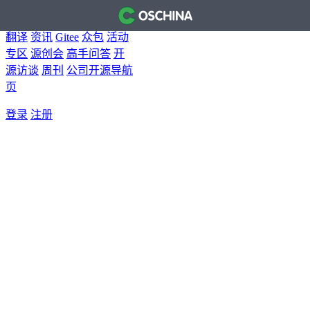
首页
开源软件
问答
博客
翻译
资讯
Gitee
众包
活动
专区
源创会
高手问答
开
源访谈
周刊
公司开源导航
页
登录
注册